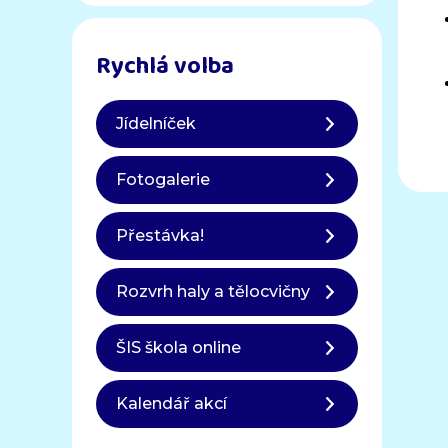
Rychlá volba
Jídelníček
Fotogalerie
Přestávka!
Rozvrh haly a tělocvičny
ŠIS škola online
Kalendář akcí