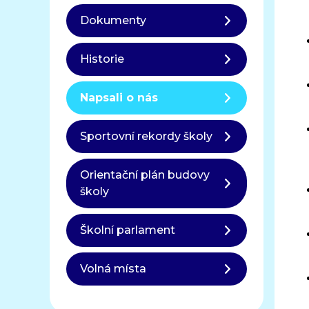
Dokumenty
Historie
Napsali o nás
Sportovní rekordy školy
Orientační plán budovy
školy
Školní parlament
Volná místa