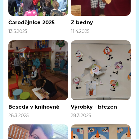
Čarodějnice 2025
Z bedny
13.5.2025
11.4.2025
Beseda v knihovně
Výrobky - březen
28.3.2025
28.3.2025