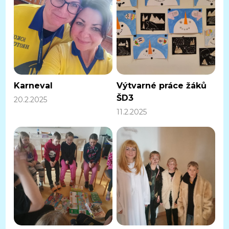
Karneval
Výtvarné práce žáků
ŠD3
20.2.2025
11.2.2025