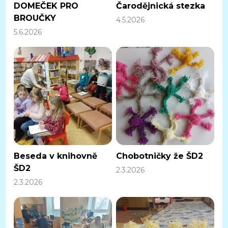
DOMEČEK PRO
Čarodějnická stezka
BROUČKY
4.5.2026
5.6.2026
Beseda v knihovně
Chobotničky že ŠD2
ŠD2
2.3.2026
2.3.2026