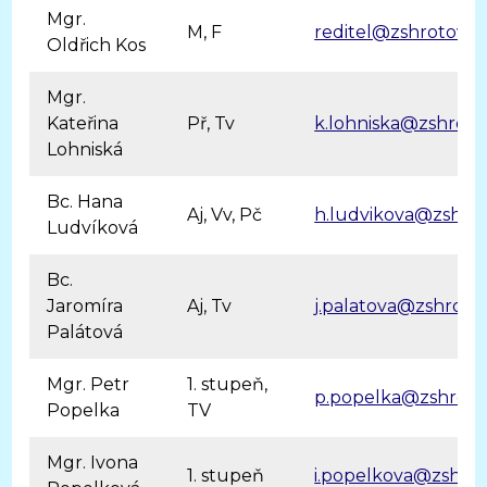
Mgr.
M, F
reditel@zshrotovice
Oldřich Kos
Mgr.
Kateřina
Př, Tv
k.lohniska@zshroto
Lohniská
Bc. Hana
Aj, Vv, Pč
h.ludvikova@zshrot
Ludvíková
Bc.
Jaromíra
Aj, Tv
j.palatova@zshrotov
Palátová
Mgr. Petr
1. stupeň,
p.popelka@zshrotov
Popelka
TV
Mgr. Ivona
1. stupeň
i.popelkova@zshrot