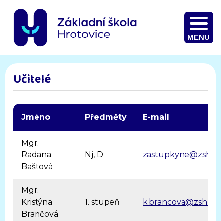
MENU
Učitelé
Jméno
Předměty
E-mail
Mgr.
Radana
Nj, D
zastupkyne@zshrot
Baštová
Mgr.
Kristýna
1. stupeň
k.brancova@zshroto
Brančová