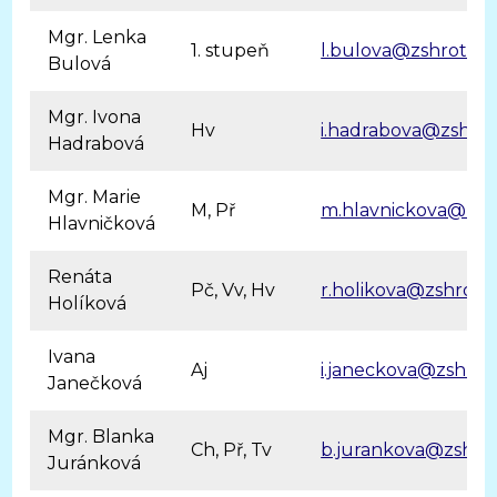
Mgr. Lenka
1. stupeň
l.bulova@zshrotovi
Bulová
Mgr. Ivona
Hv
i.hadrabova@zshrot
Hadrabová
Mgr. Marie
M, Př
m.hlavnickova@zshr
Hlavničková
Renáta
Pč, Vv, Hv
r.holikova@zshrotov
Holíková
Ivana
Aj
i.janeckova@zshroto
Janečková
Mgr. Blanka
Ch, Př, Tv
b.jurankova@zshrot
Juránková