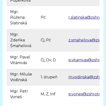
Popelková
Mgr.
Růžena
Pč
r.slatinska@zshroto
Slatinská
Mgr.
Zdeňka
Čj, Pč
z.smahelova@zshrot
Šmahelová
Mgr. Pavel
Čj, Ov, D
p.vitamvas@zshroto
Vitámvás
Mgr. Miluše
1. stupeň
m.vodinska@zshroto
Vodinská
Mgr. Petr
M, Z, Inf
p.vones@zshrotovic
Voneš