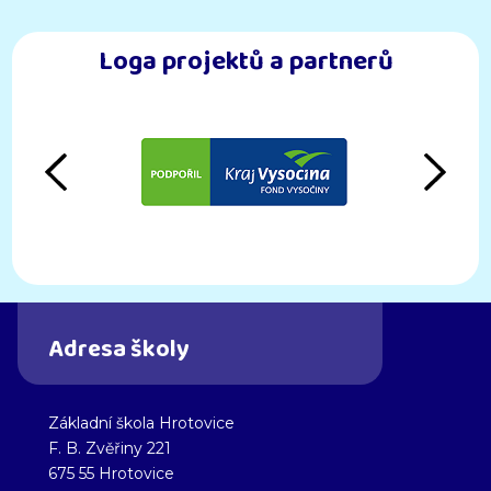
Loga projektů a partnerů
předchozí
dal
Adresa školy
Základní škola Hrotovice
F. B. Zvěřiny 221
675 55 Hrotovice