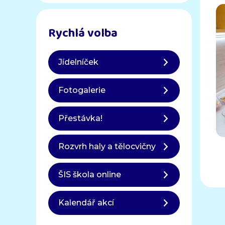
Rychlá volba
Jídelníček
Fotogalerie
Přestávka!
Rozvrh haly a tělocvičny
ŠIS škola online
Kalendář akcí