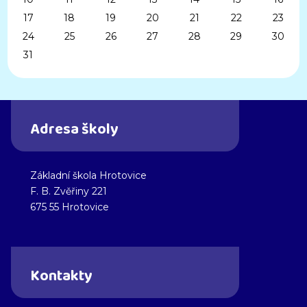
17
18
19
20
21
22
23
24
25
26
27
28
29
30
31
Adresa školy
Základní škola Hrotovice
F. B. Zvěřiny 221
675 55 Hrotovice
Kontakty