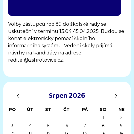
Volby zástupců rodičů do školské rady se
uskuteční v termínu 13.04.-15.04.2025. Budou se
konat elektronicky pomocí školního
informačního systému. Vedení školy přijímá
návrhy na kandidáty na adrese
reditel@zshrotovice.cz.
‹
›
Srpen 2026
PO
ÚT
ST
ČT
PÁ
SO
NE
1
2
3
4
5
6
7
8
9
10
11
12
13
14
15
16