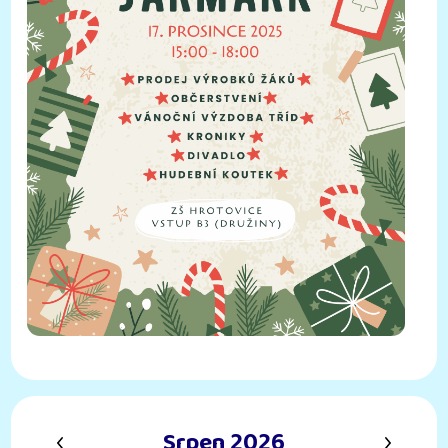
‹
›
Srpen 2026