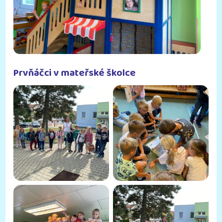
Prvňáčci v mateřské školce