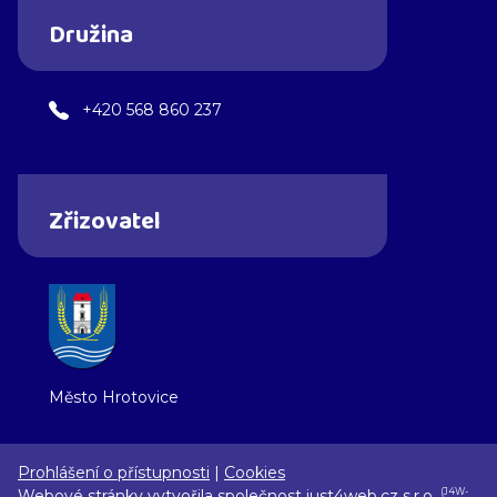
Družina
+420 568 860 237
Zřizovatel
Město Hrotovice
Prohlášení o přístupnosti
|
Cookies
Webové stránky vytvořila společnost
just4web.cz s.r.o.
(J4W-