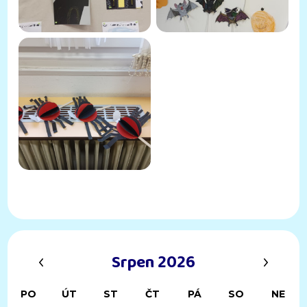
‹
›
Srpen 2026
PO
ÚT
ST
ČT
PÁ
SO
NE