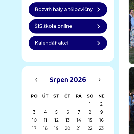
Rozvrh haly a tělocvičny
ŠIS škola online
Kalendář akcí
‹
›
Srpen 2026
PO
ÚT
ST
ČT
PÁ
SO
NE
1
2
3
4
5
6
7
8
9
10
11
12
13
14
15
16
17
18
19
20
21
22
23