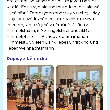
protestanti od Vánočního muže (okolí Berlína).
Každá třída si vybrala jiné místo, kam poslala svá
tajná přání. Tento týden obdržely všechny třídy
svoje odpovědi s německou známkou a svým
jménem, samozřejmě v němčině. 7. třída z
Himmelstadtu, 8.A z Engelskirchenu, 8.B z
Himmelpforten a 9. třída z oblasti jménem
Himmelstür. Vielen Dank liebes Christkind und
lieber Weihnachtsmann!
Dopisy z Německa