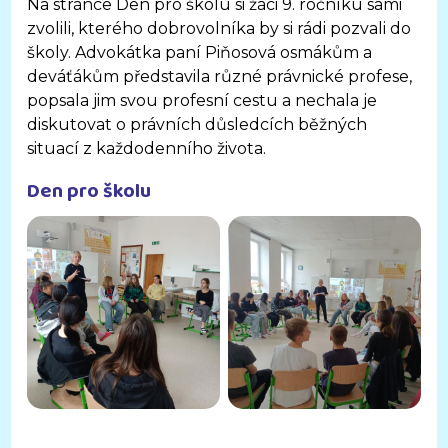
Na stránce Den pro školu si žáci 9. ročníku sami
zvolili, kterého dobrovolníka by si rádi pozvali do
školy. Advokátka paní Piňosová osmákům a
deváťákům představila různé právnické profese,
popsala jim svou profesní cestu a nechala je
diskutovat o právních důsledcích běžných
situací z každodenního života.
Den pro školu