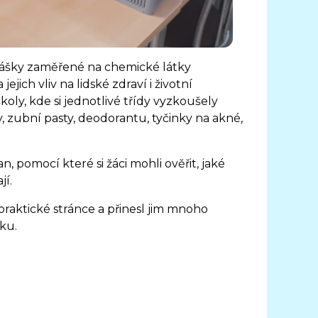
dnášky zaměřené na chemické látky
ich vliv na lidské zdraví i životní
oly, kde si jednotlivé třídy vyzkoušely
 zubní pasty, deodorantu, tyčinky na akné,
, pomocí které si žáci mohli ověřit, jaké
jí.
praktické stránce a přinesl jim mnoho
ku.