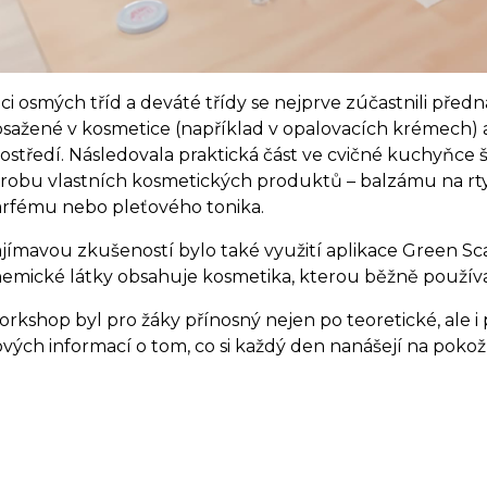
ci osmých tříd a deváté třídy se nejprve zúčastnili pře
sažené v kosmetice (například v opalovacích krémech) a jej
ostředí. Následovala praktická část ve cvičné kuchyňce šk
robu vlastních kosmetických produktů – balzámu na rty,
rfému nebo pleťového tonika.
jímavou zkušeností bylo také využití aplikace Green Scan
emické látky obsahuje kosmetika, kterou běžně používa
rkshop byl pro žáky přínosný nejen po teoretické, ale i 
vých informací o tom, co si každý den nanášejí na pokož