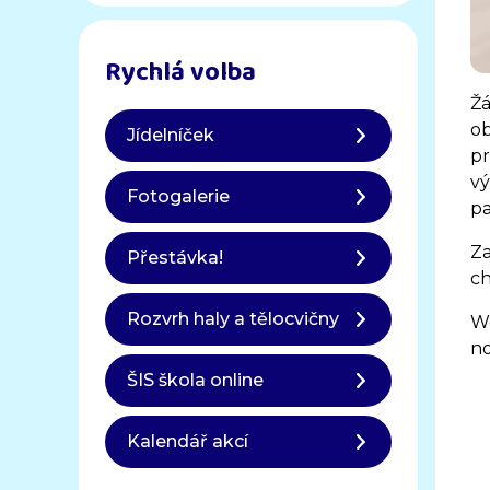
Rychlá volba
Žá
ob
Jídelníček
pr
vý
Fotogalerie
pa
Za
Přestávka!
ch
Rozvrh haly a tělocvičny
Wo
no
ŠIS škola online
Kalendář akcí