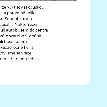
ků ze 7.A třídy rakouskou
tala pouze několika
ámku Schönbrunnu
osef II. Někteří žáci
nuli autobusem do centra
hrám svatého Štěpána -
li trasu kolem
 každoročně konají
kdy jsme se vraceli
edersehen herrliches