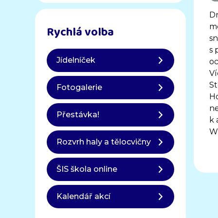
Dn
Rychlá volba
me
sn
s 
Jídelníček
oc
Ví
St
Fotogalerie
Ho
ne
Přestávka!
k 
Wi
Rozvrh haly a tělocvičny
ŠIS škola online
Kalendář akcí