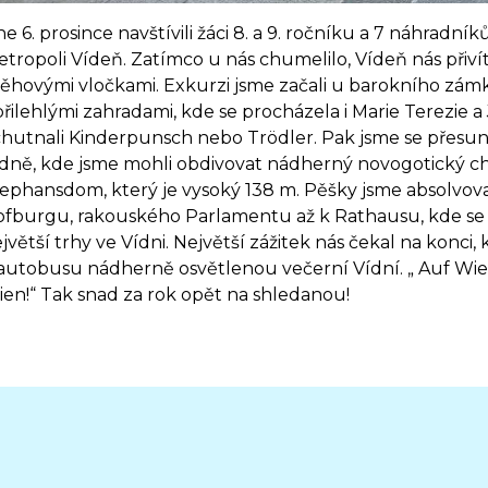
e 6. prosince navštívili žáci 8. a 9. ročníku a 7 náhradní
tropoli Vídeň. Zatímco u nás chumelilo, Vídeň nás přiví
ěhovými vločkami. Exkurzi jsme začali u barokního z
přilehlými zahradami, kde se procházela i Marie Terezie a J
hutnali Kinderpunsch nebo Trödler. Pak jsme se přesu
dně, kde jsme mohli obdivovat nádherný novogotický c
ephansdom, který je vysoký 138 m. Pěšky jsme absolvova
fburgu, rakouského Parlamentu až k Rathausu, kde se
jvětší trhy ve Vídni. Největší zážitek nás čekal na konci, 
autobusu nádherně osvětlenou večerní Vídní. „ Auf Wi
en!“ Tak snad za rok opět na shledanou!